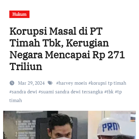
Hukum
Korupsi Masal di PT
Timah Tbk, Kerugian
Negara Mencapai Rp 271
Triliun
Mar 29, 2024
#
harvey moeis
#
korupsi tp timah
#
sandra dewi
#
suami sandra dewi tersangka
#
tbk
#
tp
timah