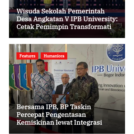
Wisuda Sekolah Pemerintah
Desa Angkatan V IPB University:
Cetak Pemimpin Transformatif
Desa Berbasis Data
Features
Humaniora
Bersama IPB, BP Taskin
Percepat Pengentasan
Kemiskinan lewat Integrasi
DTSEN dan Data Desa Presisi