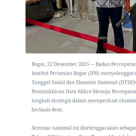
Bogor, 22 Desember 2025 — Badan Percepatan Pengentasan Kemiskinan (BP Taskin) bersama
Institut Pertanian Bogor (IPB) menyelenggar
Tunggal Sosial dan Ekonomi Nasional (DTSEN)
Pemutakhiran Data Mikro Menuju Percepatan
langkah strategis dalam memperkuat ekosistem
berbasis desa.
‎Seminar nasional ini diselenggarakan sebaga