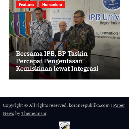
Features
Humaniora
Bersama IPB, BP Taskin
Percepat Pengentasan
Kemiskinan lewat Integrasi
DTSEN dan Data Desa Presisi
Copyright © All rights reserved, koranrepublika.com
|
Paper
News
by
Themeansar
.