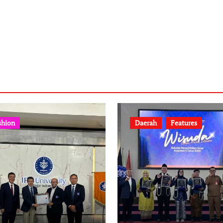
shion
Daerah
Features