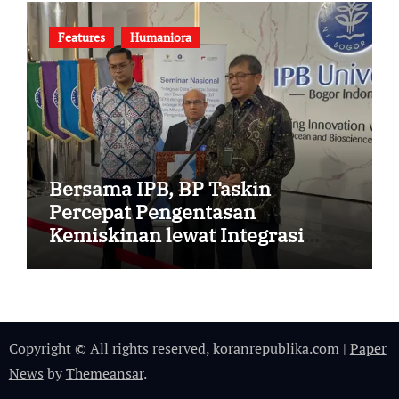
Features
Humaniora
Bersama IPB, BP Taskin
Percepat Pengentasan
Kemiskinan lewat Integrasi
DTSEN dan Data Desa Presisi
Copyright © All rights reserved, koranrepublika.com
|
Paper
News
by
Themeansar
.