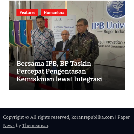
Features
Humaniora
Bersama IPB, BP Taskin
Percepat Pengentasan
Kemiskinan lewat Integrasi
DTSEN dan Data Desa Presisi
Copyright © All rights reserved, koranrepublika.com
|
Paper
News
by
Themeansar
.